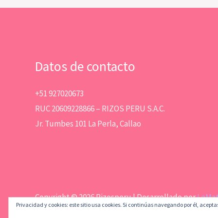
Datos de contacto
+51 927020673
RUC 20609228866 – RIZOS PERU S.A.C.
Jr. Tumbes 101 La Perla, Callao
Copyright © 2026 Rizosperu | Desarrollado por
LeMa
Privacidad y cookies: este sitio usa cookies. Si continúas navegando por él, acepta