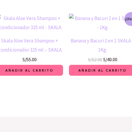
El
El
¡Ofe
precio
precio
original
actual
era:
es:
S/52.90.
S/40.00.
Skala Aloe Vera Shampoo +
Banana y Bacuri 2 en 1 SKALA
condicionador 325 ml – SKALA.
1Kg.
S/
55.00
S/
52.90
S/
40.00
AÑADIR AL CARRITO
AÑADIR AL CARRITO