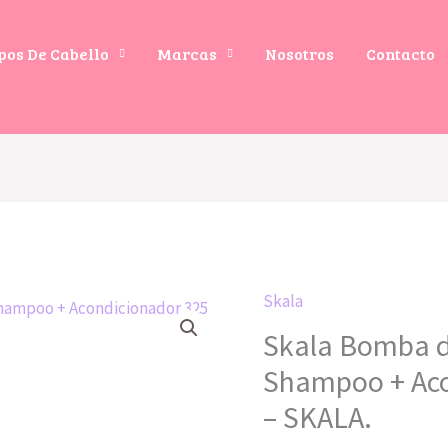
pos De Cabello
Marcas
Nosotros
Contacto
Skala
Skala Bomba d
Shampoo + Aco
– SKALA.