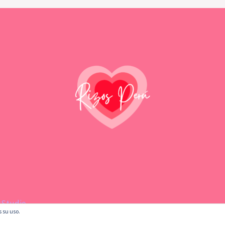
tStudio
s su uso.