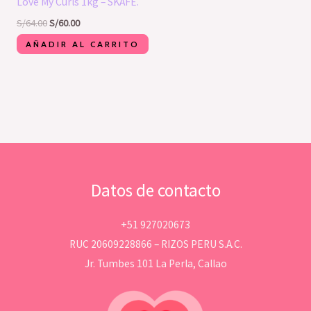
Love My Curls 1kg – SKAFE.
S/
64.00
S/
60.00
AÑADIR AL CARRITO
Datos de contacto
+51 927020673
RUC 20609228866 – RIZOS PERU S.A.C.
Jr. Tumbes 101 La Perla, Callao