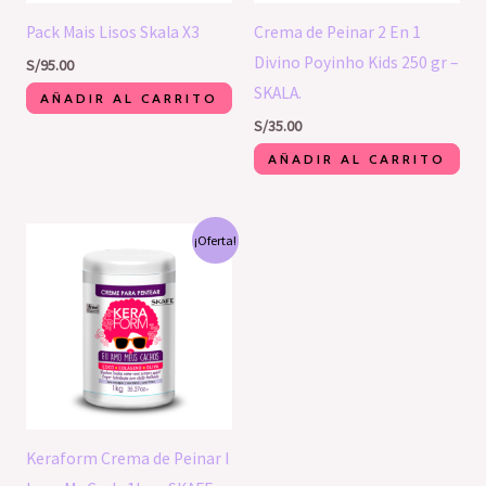
Pack Mais Lisos Skala X3
Crema de Peinar 2 En 1
Divino Poyinho Kids 250 gr –
S/
95.00
SKALA.
AÑADIR AL CARRITO
S/
35.00
AÑADIR AL CARRITO
El
El
¡Oferta!
precio
precio
original
actual
era:
es:
S/64.00.
S/60.00.
Keraform Crema de Peinar I