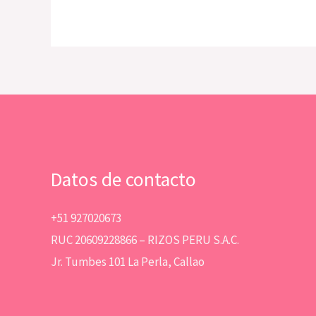
Datos de contacto
+51 927020673
RUC 20609228866 – RIZOS PERU S.A.C.
Jr. Tumbes 101 La Perla, Callao