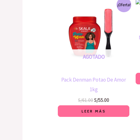
El
El
¡Oferta!
precio
precio
original
actual
era:
es:
S/61.00.
S/55.00.
AGOTADO
Pack Denman Potao De Amor
1kg
S/
61.00
S/
55.00
LEER MÁS