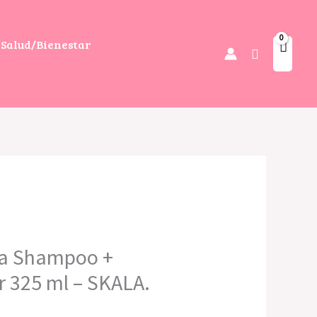
Salud/Bienestar
Buscar
ya Shampoo +
r 325 ml – SKALA.