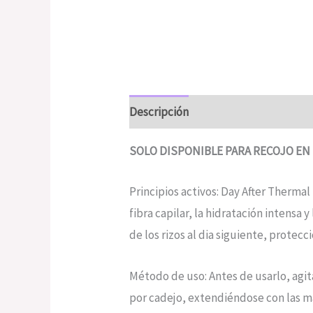
Descripción
Valoraciones (0)
SOLO DISPONIBLE PARA RECOJO E
Principios activos: Day After Therma
fibra capilar, la hidratación intens
de los rizos al dia siguiente, protecc
Método de uso: Antes de usarlo, agita
por cadejo, extendiéndose con las m