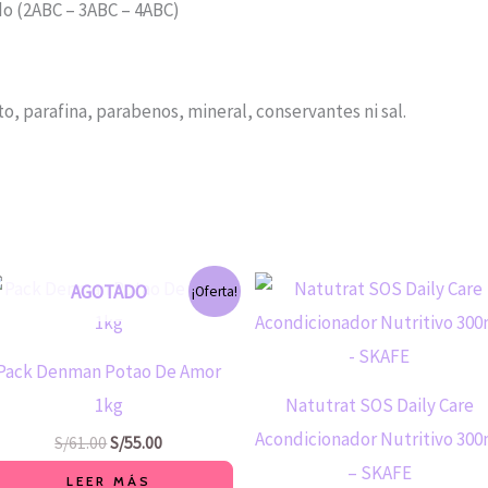
do (2ABC – 3ABC – 4ABC)
o, parafina, parabenos, mineral, conservantes ni sal.
El
El
AGOTADO
¡Oferta!
precio
precio
original
actual
era:
es:
S/61.00.
S/55.00.
Pack Denman Potao De Amor
1kg
Natutrat SOS Daily Care
Acondicionador Nutritivo 300
S/
61.00
S/
55.00
– SKAFE
LEER MÁS