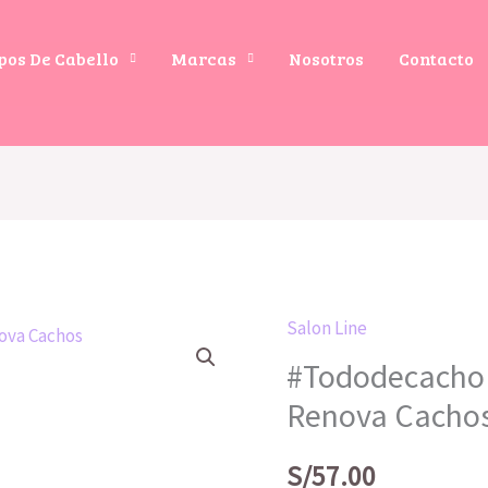
pos De Cabello
Marcas
Nosotros
Contacto
Salon Line
#Tododecacho 
Renova Cacho
S/
57.00