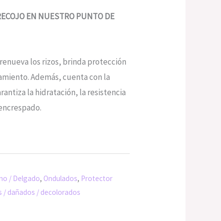
 RECOJO EN NUESTRO PUNTO DE
 renueva los rizos, brinda protección
pamiento. Además, cuenta con la
ntiza la hidratación, la resistencia
l encrespado.
ino / Delgado
,
Ondulados
,
Protector
s / dañados / decolorados