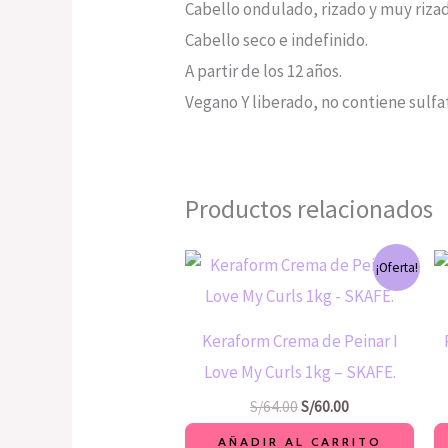
Cabello ondulado, rizado y muy riza
Cabello seco e indefinido.
A partir de los 12 años.
Vegano Y liberado, no contiene sulfat
Productos relacionados
El
El
¡Oferta!
precio
precio
original
actual
era:
es:
S/64.00.
S/60.00.
Keraform Crema de Peinar I
Love My Curls 1kg – SKAFE.
S/
64.00
S/
60.00
AÑADIR AL CARRITO