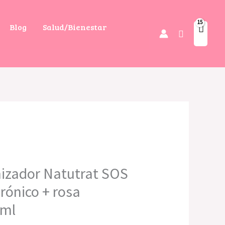
Blog
Salud/Bienestar
Buscar
nizador Natutrat SOS
rónico + rosa
 ml