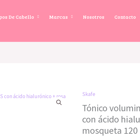
pos De Cabello
Marcas
Nosotros
Contacto
Skafe
Tónico
Tónico volumi
voluminizador
Natutrat
con ácido hialu
SOS
mosqueta 120
con