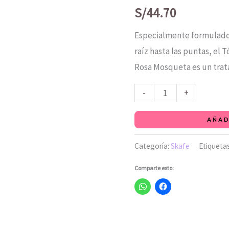
ácido
S/
44.70
hialurónico
Especialmente formulado 
+
raíz hasta las puntas, el 
rosa
Rosa Mosqueta es un trat
mosqueta
120
-
+
ml
cantidad
AÑAD
Categoría:
Skafe
Etiqueta
Comparte esto: