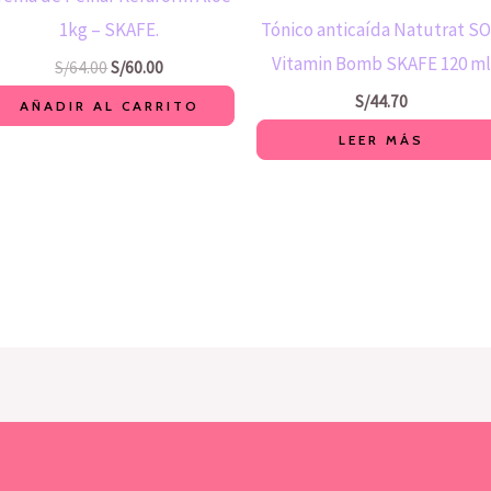
1kg – SKAFE.
Tónico anticaída Natutrat S
Vitamin Bomb SKAFE 120 m
S/
64.00
S/
60.00
S/
44.70
AÑADIR AL CARRITO
LEER MÁS