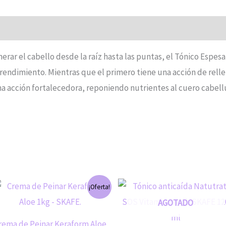
ar el cabello desde la raíz hasta las puntas, el Tónico Espes
endimiento. Mientras que el primero tiene una acción de relle
 acción fortalecedora, reponiendo nutrientes al cuero cabell
El
El
¡Oferta!
precio
precio
original
actual
AGOTADO
era:
es:
S/64.00.
S/60.00.
rema de Peinar Keraform Aloe