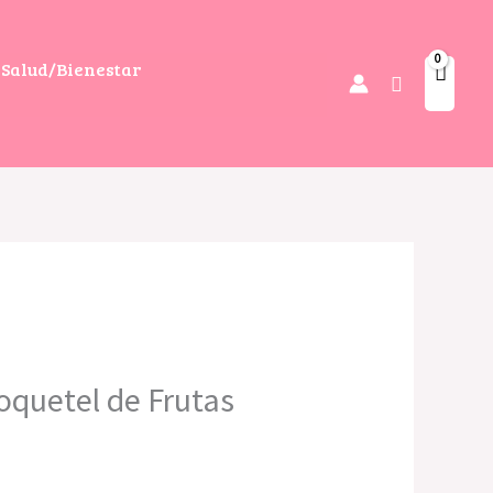
Salud/Bienestar
Buscar
l
oquetel de Frutas
recio
ctual