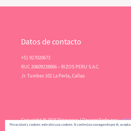
Datos de contacto
+51 927020673
RUC 20609228866 – RIZOS PERU S.A.C.
Jr. Tumbes 101 La Perla, Callao
Copyright © 2026 Rizosperu | Desarrollado por
LeMa
Privacidad y cookies: este sitio usa cookies. Si continúas navegando por él, acepta