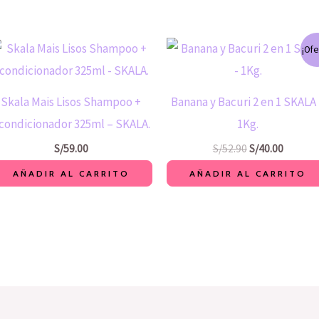
El
El
¡Ofe
precio
precio
original
actual
era:
es:
S/52.90.
S/40.00.
Skala Mais Lisos Shampoo +
Banana y Bacuri 2 en 1 SKALA
condicionador 325ml – SKALA.
1Kg.
S/
59.00
S/
52.90
S/
40.00
AÑADIR AL CARRITO
AÑADIR AL CARRITO