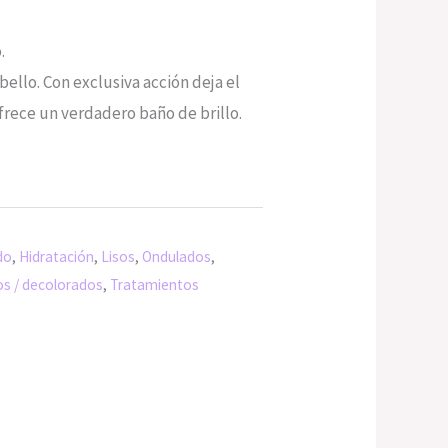
s:
.
/45.00.
bello. Con exclusiva acción deja el
frece un verdadero baño de brillo.
do
,
Hidratación
,
Lisos
,
Ondulados
,
os / decolorados
,
Tratamientos