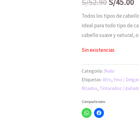
S/
52.90
S/
45.00
era:
e
Todos los tipos de cabello
S/52.90.
S
Ideal para todo tipo de ca
cabello suave y natural, o
Sin existencias
Categoría:
Skala
Etiquetas:
Afro
,
Fino / Delga
Rizados
,
Tinturados / dañad
Comparte esto: