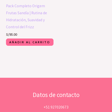
Pack Completo Origem
Frutas Sandía | Rutina de
Hidratación, Suavidad y
Control del Frizz
S/
95.00
AÑADIR AL CARRITO
Datos de contacto
+51 927020673