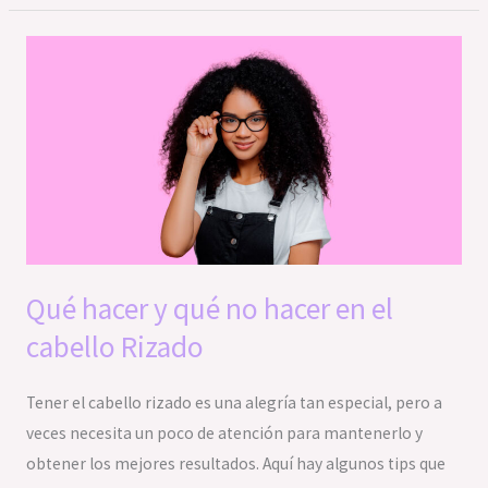
Qué
hacer
y
qué
no
hacer
en
el
cabello
Qué hacer y qué no hacer en el
Rizado
cabello Rizado
Tener el cabello rizado es una alegría tan especial, pero a
veces necesita un poco de atención para mantenerlo y
obtener los mejores resultados. Aquí hay algunos tips que