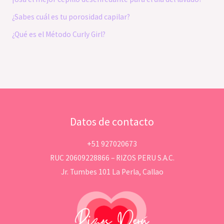
¿Sabes cuál es tu porosidad capilar?
¿Qué es el Método Curly Girl?
Datos de contacto
+51 927020673
RUC 20609228866 – RIZOS PERU S.A.C.
Jr. Tumbes 101 La Perla, Callao