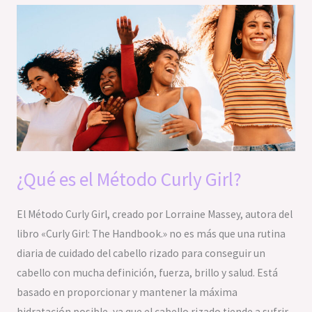
¿Qué
es
el
Método
Curly
Girl?
¿Qué es el Método Curly Girl?
El Método Curly Girl, creado por Lorraine Massey, autora del
libro «Curly Girl: The Handbook.» no es más que una rutina
diaria de cuidado del cabello rizado para conseguir un
cabello con mucha definición, fuerza, brillo y salud. Está
basado en proporcionar y mantener la máxima
hidratación posible, ya que el cabello rizado tiende a sufrir