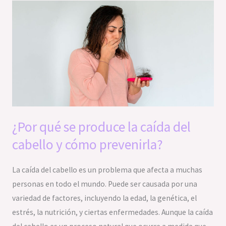
¿Por
qué
se
produce
la
caída
del
cabello
y
¿Por qué se produce la caída del
cómo
cabello y cómo prevenirla?
prevenirla?
La caída del cabello es un problema que afecta a muchas
personas en todo el mundo. Puede ser causada por una
variedad de factores, incluyendo la edad, la genética, el
estrés, la nutrición, y ciertas enfermedades. Aunque la caída