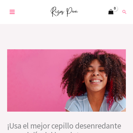
Ir
Busc
al
contenido
¡Usa el mejor cepillo desenredante