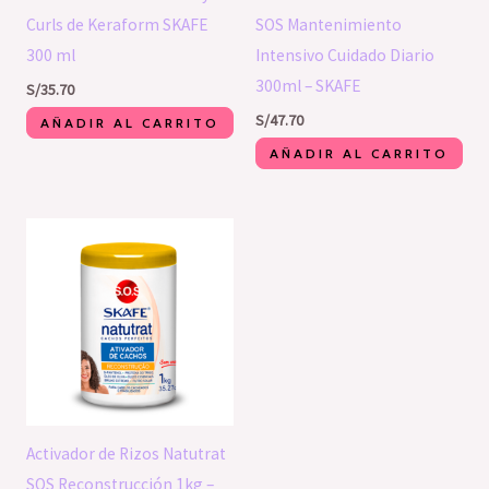
Curls de Keraform SKAFE
SOS Mantenimiento
300 ml
Intensivo Cuidado Diario
300ml – SKAFE
S/
35.70
S/
47.70
AÑADIR AL CARRITO
AÑADIR AL CARRITO
Activador de Rizos Natutrat
SOS Reconstrucción 1kg –