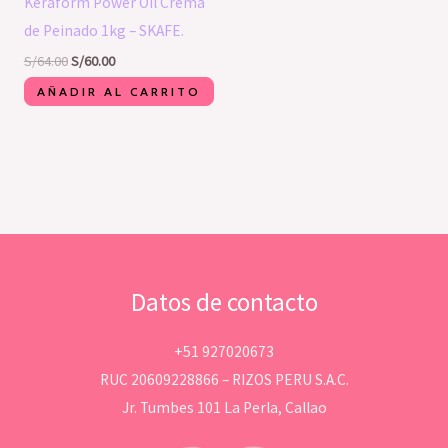
Keraform Power Oil Crema
de Peinado 1kg – SKAFE.
S/
64.00
S/
60.00
AÑADIR AL CARRITO
Datos de contacto
+51 927020673
RUC 20609228866 – RIZOS PERU S.A.C.
Jr. Tumbes 101 La Perla, Callao