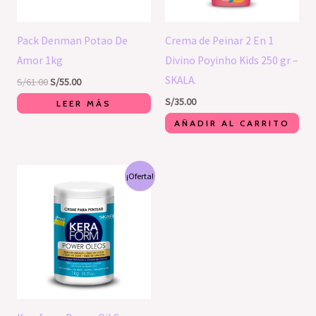
Pack Denman Potao De
Crema de Peinar 2 En 1
Amor 1kg
Divino Poyinho Kids 250 gr –
SKALA.
S/
61.00
S/
55.00
S/
35.00
LEER MÁS
AÑADIR AL CARRITO
El
El
¡Oferta!
precio
precio
original
actual
era:
es:
S/64.00.
S/60.00.