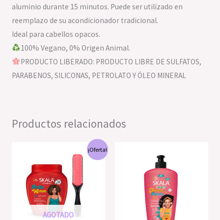
aluminio durante 15 minutos. Puede ser utilizado en
reemplazo de su acondicionador tradicional.
Ideal para cabellos opacos.
100% Vegano, 0% Origen Animal.
PRODUCTO LIBERADO: PRODUCTO LIBRE DE SULFATOS,
PARABENOS, SILICONAS, PETROLATO Y ÓLEO MINERAL
Productos relacionados
El
El
¡Oferta!
precio
precio
original
actual
era:
es:
S/61.00.
S/55.00.
AGOTADO