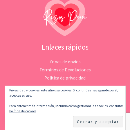
Enlaces rápidos
Zonas de envios
Términos de Devoluciones
Politica de privacidad
Privacidad y cookies: este sitio usa cookies. Si continúas navegando por él,
aceptas su uso.
Para obtener más información, incluido cómo gestionar las cookies, consulta:
Copyright © 2026 Rizosperu | Desarrollado por
LeMatStudio
Política de cookies