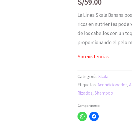
S/
59.00
La Línea Skala Banana po
ricos en nutrientes poder
de los cabellos con un to
proporcionando el pelo má
Sin existencias
Categoría:
Skala
Etiquetas:
Acondicionador
,
A
Rizados
,
Shampoo
Comparte esto: