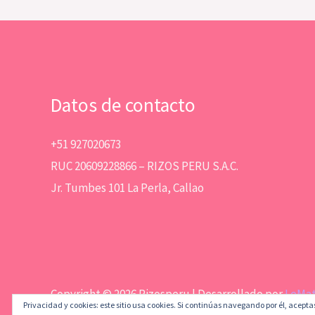
Datos de contacto
+51 927020673
RUC 20609228866 – RIZOS PERU S.A.C.
Jr. Tumbes 101 La Perla, Callao
Copyright © 2026 Rizosperu | Desarrollado por
LeMa
Privacidad y cookies: este sitio usa cookies. Si continúas navegando por él, acepta