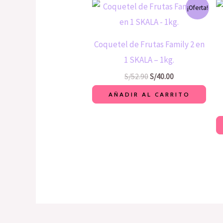
El
El
¡Oferta!
precio
precio
original
actual
era:
es:
S/52.90.
S/40.00.
Coquetel de Frutas Family 2 en
1 SKALA – 1kg.
S/
52.90
S/
40.00
AÑADIR AL CARRITO