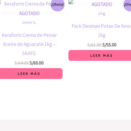
El
El
El
El
AGOTADO
¡Oferta!
¡Ofe
precio
precio
precio
precio
original
actual
original
actual
AGOTADO
era:
es:
era:
es:
S/64.00.
S/60.00.
S/61.00.
S/55.00.
Pack Denman Potao De Amo
Keraform Crema de Peinar
1kg
Aceite de Aguacate 1kg –
S/
61.00
S/
55.00
SKAFE.
LEER MÁS
S/
64.00
S/
60.00
LEER MÁS